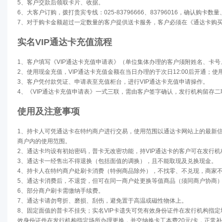
5、客户交款后领取卡片、收据。
6、大客户订购，拨打贵宾专线：025-83796666、83796016，确认
7、对于购卡金额超过一定数量的客户提供送卡服务，客户必须在《通达卡购
实名VIP通达卡充值流程
1、客户填写《VIP通达卡充值申请表》（单位集体办理的客户须附姓名、卡
2、使用现金充值，VIP通达卡充值金额在当日办理的于次日12:00后开通；
3、客户凭付款凭证、申请表至充值柜台，进行VIP通达卡充值申请操作。
4、《VIP通达卡充值申请表》一式三联，需由客户签字确认，发行机构留存
使用及注意事项
1、持卡人可凭通达卡在特约商户进行交易，使用范围以通达卡网站上的最新
商户内的使用范围。
2、通达卡均设有初始密码，普卡无改密功能，持VIP通达卡的客户可在发行
3、通达卡一经售出不得退换（包括面值的调换），且不能取现及兑换现金。
4、持卡人在特约商户处刷卡消费（特例商品除外），不找零、不兑现，商家
5、通达卡消费后，不退货，但可在同一商户处更换等值商品（须同商户协商
6、部分商户刷卡需缴纳手续费。
7、通达卡请勿弯折、磨损、刮伤，避免置于高温或磁性物体上。
8、固定面值的普卡不挂失；实名VIP卡遗失可凭有效身份证件在发行机构指
效身份证件在发行机构指定场所办理更换，并交纳换卡工本费20元/卡，正常