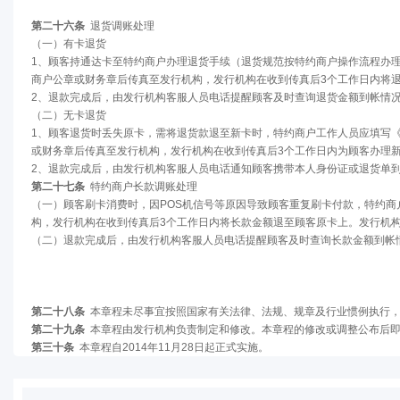
第二十六条
退货调账处理
（一）有卡退货
1、顾客持通达卡至特约商户办理退货手续（退货规范按特约商户操作流程办理
商户公章或财务章后传真至发行机构，发行机构在收到传真后3个工作日内将
2、退款完成后，由发行机构客服人员电话提醒顾客及时查询退货金额到帐情况，如
（二）无卡退货
1、顾客退货时丢失原卡，需将退货款退至新卡时，特约商户工作人员应填写《
或财务章后传真至发行机构，发行机构在收到传真后3个工作日内为顾客办理
2、退款完成后，由发行机构客服人员电话通知顾客携带本人身份证或退货单
第二十七条
特约商户长款调账处理
（一）顾客刷卡消费时，因POS机信号等原因导致顾客重复刷卡付款，特约
构，发行机构在收到传真后3个工作日内将长款金额退至顾客原卡上。发行机
（二）退款完成后，由发行机构客服人员电话提醒顾客及时查询长款金额到帐情况，
第二十八条
本章程未尽事宜按照国家有关法律、法规、规章及行业惯例执行，
第二十九条
本章程由发行机构负责制定和修改。本章程的修改或调整公布后即
第三十条
本章程自2014年11月28日起正式实施。