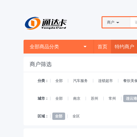
商户
全部商品分类
首页
特约商户
商户筛选
分类：
全部
汽车服务
连锁超市
餐饮美
城市：
全部
南京
苏州
常州
连云港
区域：
全部
全区