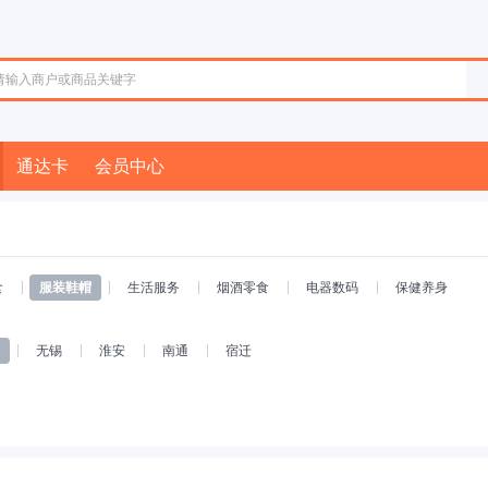
通达卡
会员中心
食
服装鞋帽
生活服务
烟酒零食
电器数码
保健养身
无锡
淮安
南通
宿迁